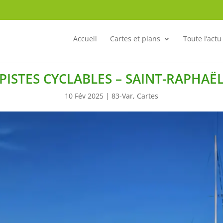
Accueil
Cartes et plans
Toute l’actu
PISTES CYCLABLES – SAINT-RAPHAË
10 Fév 2025
|
83-Var
,
Cartes