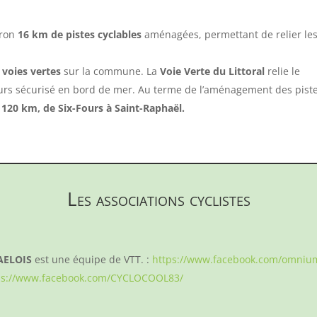
iron
16 km de pistes cyclables
aménagées, permettant de relier le
voies vertes
sur la commune. La
Voie Verte du Littoral
relie le
ours sécurisé en bord de mer.
Au terme de l’aménagement des pist
r
120 km, de Six-Fours à Saint-Raphaël.
Les associations cyclistes
AELOIS
est une équipe de VTT. :
https://www.facebook.com/omnium
ps://www.facebook.com/CYCLOCOOL83/