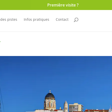
Première visite ?
 des pistes
Infos pratiques
Contact
L