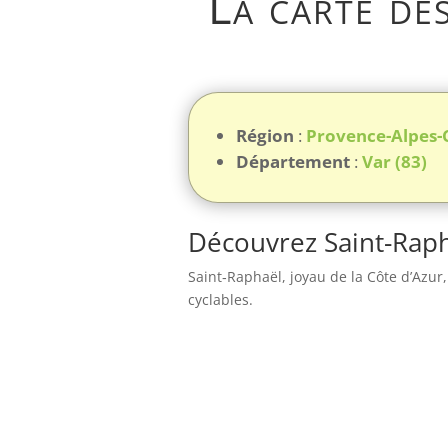
La carte de
Région
:
Provence-Alpes-
Département
:
Var (83)
Découvrez Saint-Raph
Saint‑Raphaël, joyau de la Côte d’Azu
cyclables.