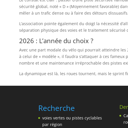
sécurité global, noté « D » (Moyennement favorable) dans
mêler à un trafic dense ou à faire des détours dissuasifs
L’association pointe également du doigt la nécessité d’al
séparation physique des voies et le traitement sécurisé d
2026 : L’année du choix ?
Avec une part modale du vélo qui pourrait atteindre les 
à celui de « modèle », il faudra s’attaquer à ces fameux 
nombre et une maintenance irréprochable des pistes exi
La dynamique est là, les roues tournent, mais le sprint fi
Recherche
Der
Ca
voies vertes ou pistes cyclables
ro
par région