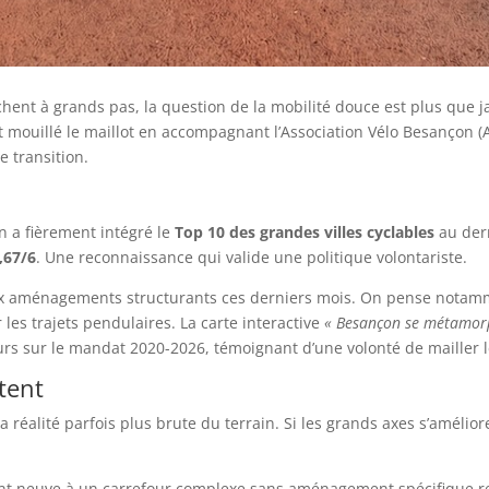
hent à grands pas, la question de la mobilité douce est plus que 
 mouillé le maillot en accompagnant l’Association Vélo Besançon (AV
e transition.
n a fièrement intégré le
Top 10 des grandes villes cyclables
au dern
,67/6
. Une reconnaissance qui valide une politique volontariste.
eaux aménagements structurants ces derniers mois. On pense nota
r les trajets pendulaires. La carte interactive
« Besançon se métamor
urs sur le mandat 2020-2026, témoignant d’une volonté de mailler le
stent
 réalité parfois plus brute du terrain. Si les grands axes s’amélior
mbant neuve à un carrefour complexe sans aménagement spécifique r