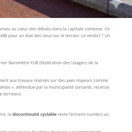
jamais au cœur des débats dans la capitale comtoise. Ce
B) pour un état des lieux sur le terrain. Le verdict ? Un
ier Baromètre FUB (Fédération des Usagers de la
mment aux travaux réalisés sur des axes majeurs comme
phose »
, défendue par la municipalité sortante, recense
 territoire.
ent, la
discontinuité cyclable
reste l’ennemi numéro un
este une source de stress majeure. Le sentiment de