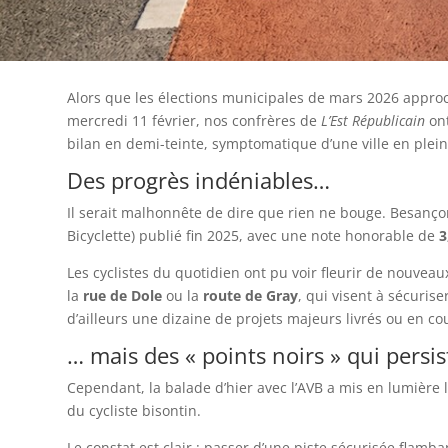
Alors que les élections municipales de mars 2026 approc
mercredi 11 février, nos confrères de
L’Est Républicain
ont
bilan en demi-teinte, symptomatique d’une ville en plein
Des progrès indéniables…
Il serait malhonnête de dire que rien ne bouge. Besanço
Bicyclette) publié fin 2025, avec une note honorable de
3
Les cyclistes du quotidien ont pu voir fleurir de nouv
la
rue de Dole
ou la
route de Gray
, qui visent à sécurise
d’ailleurs une dizaine de projets majeurs livrés ou en co
… mais des « points noirs » qui persi
Cependant, la balade d’hier avec l’AVB a mis en lumière la
du cycliste bisontin.
Le constat est clair : passer d’une piste sécurisée fla