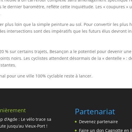
 le dernier baromètre, reflète cette inquiétude. Les « coupures » 
.
ler plus loin que la simple peinture au sol. Pour convertir les plus
es intersections sont des impératifs que les futurs élus devront in
20 % sur certains trajets, Besançon a le potentiel pour devenir une
points noirs. Les cyclistes attendent désormais de la « dentelle » :
stantes.
nal pour une ville 100% cyclable reste à lancer.
Partenariat
nièrement
p d’Agde : Le vélo trace sa
Devenez partenaire
ute jusqu’au Vieux-Port !
Faire un don Cagnotte en l