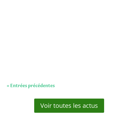
Un sujet très concret derrière un angle technique Le
sujet venu de Haute-Garonne pourrait passer
inaperçu face à des annonces plus visibles. Pourtant,
il touche à quelque chose de très sérieux : la capacité
des infrastructures cyclables à rester confortables
et...
« Entrées précédentes
Voir toutes les actus