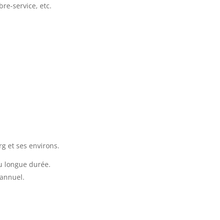
re-service, etc.
g et ses environs.
u longue durée.
 annuel.